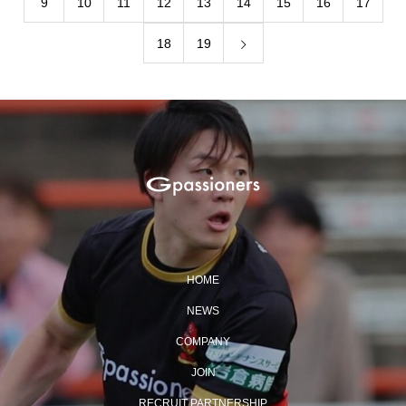
9
10
11
12
13
14
15
16
17
18
19
HOME
NEWS
COMPANY
JOIN
RECRUIT PARTNERSHIP