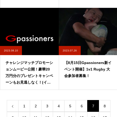
2023.08.10
2023.07.26
チャレンジマッチプロモーシ
【8月15日Gpassioners新イ
ョンムービー公開！豪華20
ベント開催】1v1 Rugby 大
万円分のプレゼントキャンペ
会参加者募集！
ーンもお見逃しなく！(イベ
キャン＋提供)
1
2
3
4
5
6
7
8