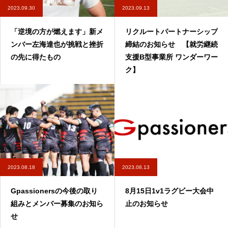
2023.09.30
2023.09.13
「逆境の方が燃えます」新メ
リクルートパートナーシップ
ンバー左海達也が挑戦と挫折
締結のお知らせ 【就労継続
の先に得たもの
支援B型事業所 ワンダーワー
ク】
2023.08.18
2023.08.13
Gpassionersの今後の取り
8月15日1v1ラグビー大会中
組みとメンバー募集のお知ら
止のお知らせ
せ