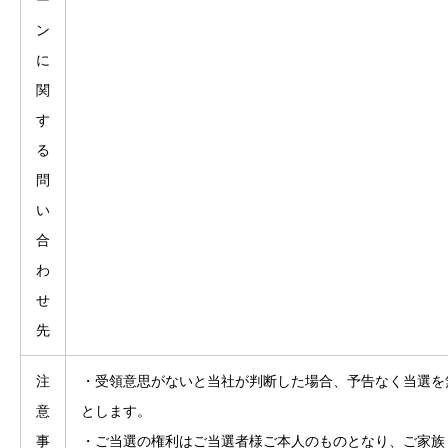
ー
ン
に
関
す
る
問
い
合
わ
せ
先
注
・受領意思がないと当社が判断した場合、予告なく当選を
意
とします。
事
・ご当選の権利はご当選者様ご本人のものとなり、ご家族