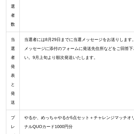
選
者
数
当
当選者には8月29日までに当選メッセージをお送りします
選
メッセージに添付のフォームに発送先住所などをご回答下
者
い。9月上旬より順次発送いたします。
発
表
と
発
送
プ
やるか、めっちゃやるか5点セット＋チャレンジマッチオ
レ
ナルQUOカード1000円分