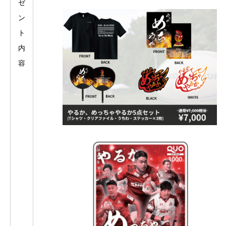
ゼ
ン
ト
内
容