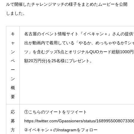
ルで開催したチャレンジマッチの様子をまとめたムービーを公開
しました。
キ
名古屋のイベント情報サイト『イベキャン＋』さんの提供
ャ
出が動画内で着用している「やるか、めっちゃやるかTシ
ン
ツ」を含むグッズ5点とオリジナルQUOカード総額1000円
ペ
額20万円分)を25名様にプレゼント。
ー
ン
概
要
応
①こちらのツイートをリツイート
募
https://twitter.com/Gpassioners/status/168995500807330
方
②イベキャン＋のInstagramをフォロー