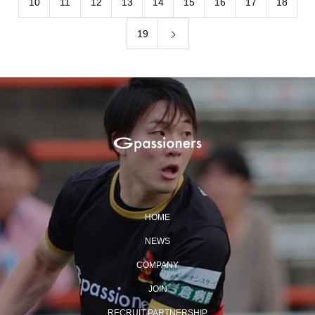
10
11
12
13
14
15
16
17
18
19
HOME
NEWS
COMPANY
JOIN
RECRUIT PARTNERSHIP