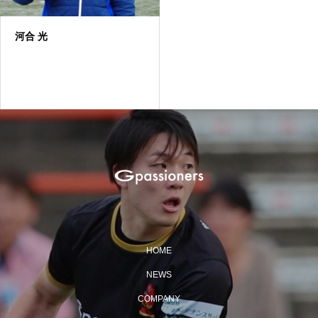
河合 光
HOME
NEWS
COMPANY